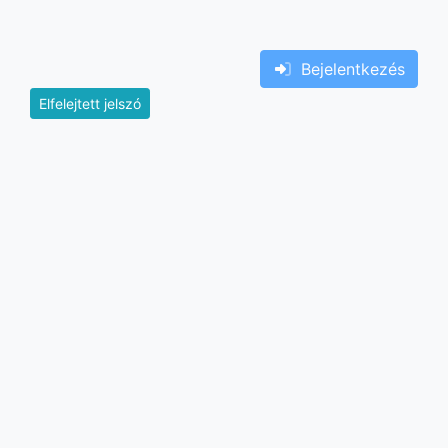
{{lang::input-recaptchav3}}
Bejelentkezés
Elfelejtett jelszó